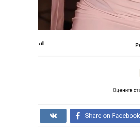
P
Оцените ст
Share on Faceboo