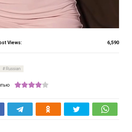
ost Views:
6,590
Russian
атью
k