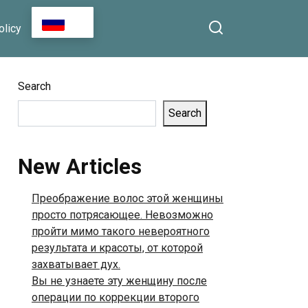
 Facebook
To Be the Hardest
RU
olicy
Word,’ Breaking Down
in Tears as the
Audience Holds Its
Breath”
Search
Search
New Articles
Преображение волос этой женщины
просто потрясающее. Невозможно
пройти мимо такого невероятного
результата и красоты, от которой
захватывает дух.
Вы не узнаете эту женщину после
операции по коррекции второго