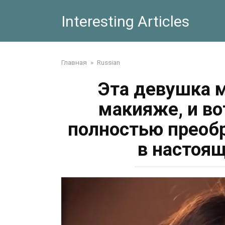
Skip
Interesting Articles
to
content
Главная
»
Russian
Эта девушка м
макияже, и во
полностью преобр
в настоя