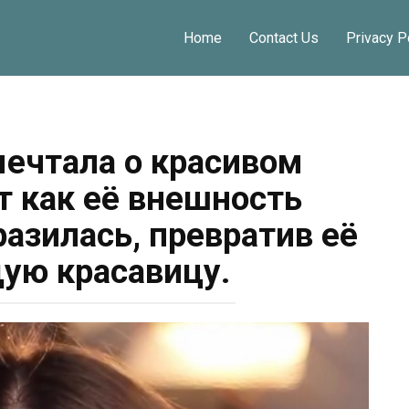
Share on
Home
Contact Us
Privacy P
ечтала о красивом
т как её внешность
азилась, превратив её
щую красавицу.